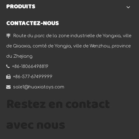
PRODUITS
CONTACTEZ-NOUS

Route du parc de la zone industrielle de Yangxia, ville
de Qiaoxia, comté de Yongjia, ville de Wenzhou, province
du Zhejiang

+86-18066498819

+86-577-67499999

sale1@huaxiatoys.com
Restez en contact
avec nous