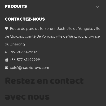
PRODUITS
CONTACTEZ-NOUS

Route du parc de la zone industrielle de Yangxia, ville
de Qiaoxia, comté de Yongjia, ville de Wenzhou, province
du Zhejiang

+86-18066498819

+86-577-67499999

sale1@huaxiatoys.com
Restez en contact
avec nous