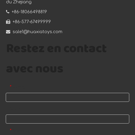
du Zhejiang

+86-18066498819

+86-577-67499999

sale1@huaxiatoys.com
Restez en contact
avec nous
E-mail
*
Nom
Message
*