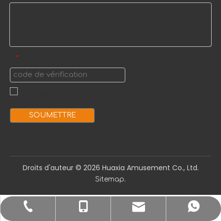
code de vérification
*
SOUMETTRE
Droits d'auteur ©️
2026
Huaxia Amusement Co., Ltd.
.
Sitemap
sale1@huaxiatoys.com
+86-577-67499999
+86-18066498819
+8618066498819