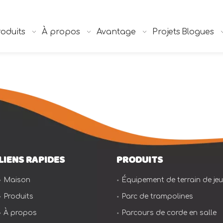
oduits
À propos
Avantage
Projets
Blogues
LIENS RAPIDES
PRODUITS
Maison
Équipement de terrain de jeu 
Produits
Parc de trampolines
À propos
Parcours de corde en salle