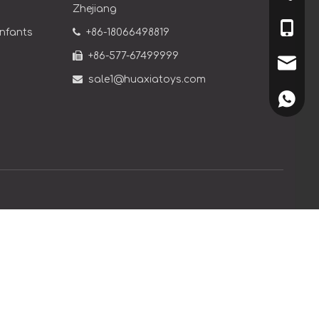
Zhejiang
+86-180
enfants

+86-18066498819

+86-577-67499999
sale1@

sale1@huaxiatoys.com
+86180