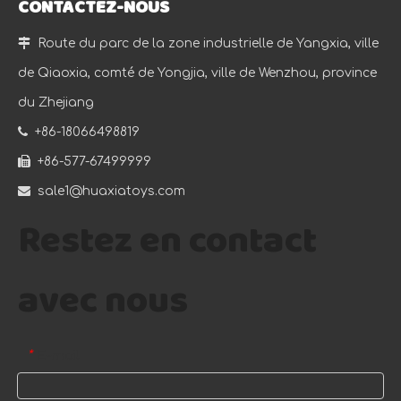
CONTACTEZ-NOUS

Route du parc de la zone industrielle de Yangxia, ville
de Qiaoxia, comté de Yongjia, ville de Wenzhou, province
du Zhejiang

+86-18066498819

+86-577-67499999

sale1@huaxiatoys.com
Restez en contact
avec nous
E-mail
*