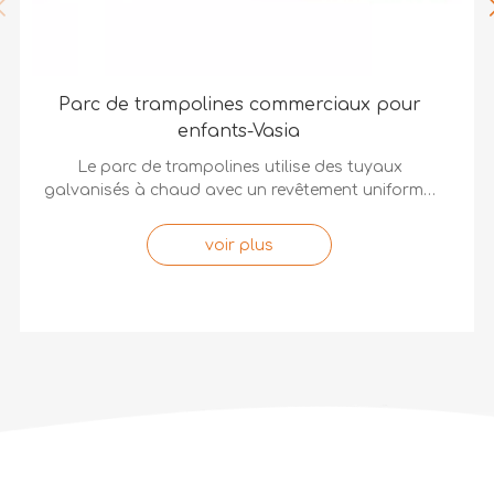
Parc de trampolines commerciaux pour
enfants-Vasia
Le parc de trampolines utilise des tuyaux
galvanisés à chaud avec un revêtement uniforme,
une forte adhérence, une résistance à la
corrosion et une longue durée de vie. Il utilise des
voir plus
tuyaux en PVC de haute qualité avec des
couleurs vives et de bonnes performances
d'étanchéité. Il adopte également une éponge de
haute qualité, qui présente une densité élevée,
une bonne élasticité et une résistance élevée aux
chocs, ce qui peut réduire efficacement les
dommages causés par l'impact des enfants. Il
est de haute qualité et peut être utilisé pour les
parcs à thème, les collectivités, les supermarchés,
les stades, etc.