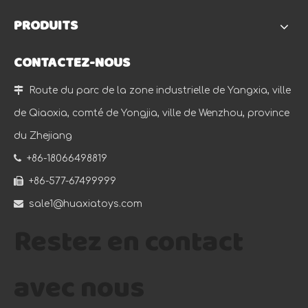
PRODUITS
CONTACTEZ-NOUS

Route du parc de la zone industrielle de Yangxia, ville
de Qiaoxia, comté de Yongjia, ville de Wenzhou, province
du Zhejiang

+86-18066498819

+86-577-67499999

sale1@huaxiatoys.com
Restez en contact
avec nous