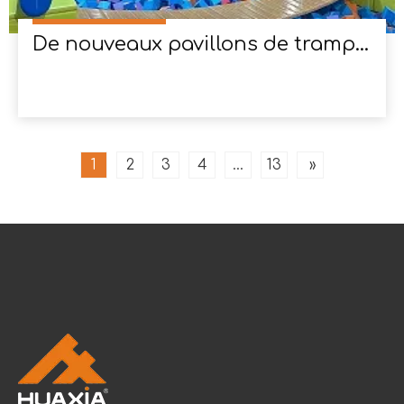
De nouveaux pavillons de trampoline installés en Colombie
1
2
3
4
...
13
»