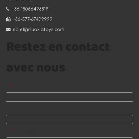

+86-18066498819

+86-577-67499999

sale1@huaxiatoys.com
Restez en contact
avec nous
E-mail
*
Nom
Message
*