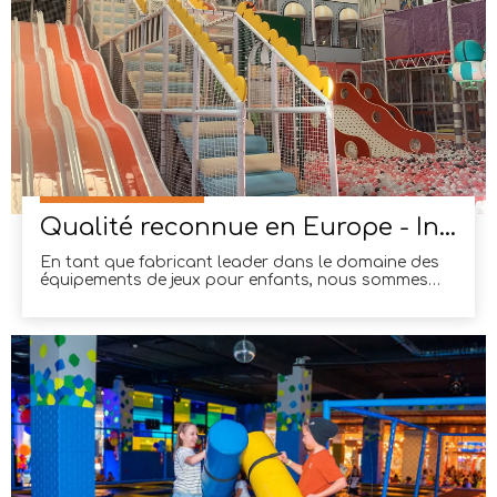
Qualité reconnue en Europe - Installation sportive complète de 3000 m² en Espagne.
En tant que fabricant leader dans le domaine des
équipements de jeux pour enfants, nous sommes
extrêmement fiers de notre capacité à créer des
espaces de jeu innovants et sûrs pour les enfants.
Notre engagement envers la qualité et l'excellence a
récemment été reconnu en Europe, puisque nous
avons achevé avec succès la construction de