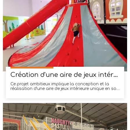
Création d'une aire de jeux intérieure pour enfants unique sur le thème d'un château de 1 100 ² en Italie
Ce projet ambitieux implique la conception et la
réalisation d'une aire de jeux intérieure unique en son
genre, profondément ancrée dans la splendeur des
châteaux médiévaux. S'étendant sur une superficie
généreuse de 1 100 mètres carrés, ce terrain de jeu a
rapidement gagné en popularité auprès des
familles à la recherche d'une expérience captivante
et immersive.