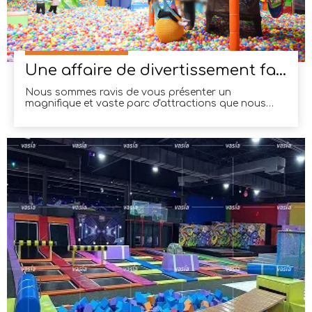
Une affaire de divertissement familial à Melbourne, en Australie
Nous sommes ravis de vous présenter un
magnifique et vaste parc d'attractions que nous
avons achevé à Melbourne, en Australie. S'étendant
sur plus de 1 500 mètres carrés, cette installation
ultramoderne propose un large éventail d'activités
passionnantes pour tous les âges. Des trampolines
exaltants aux jeux intérieurs ludiques