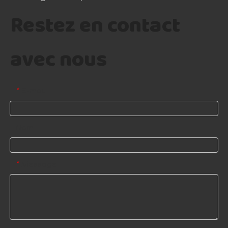
Restez en contact
avec nous
E-mail
*
Nom
Message
*