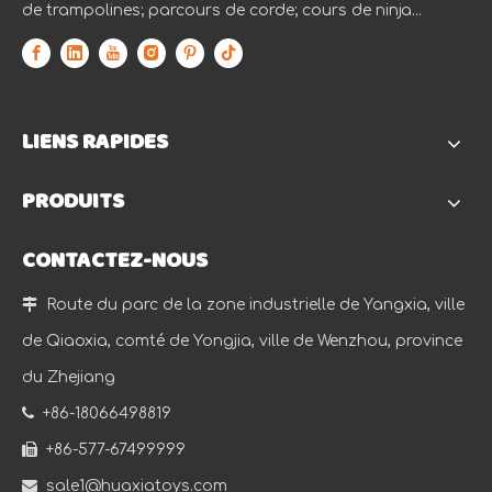
de trampolines; parcours de corde; cours de ninja...
LIENS RAPIDES
PRODUITS
CONTACTEZ-NOUS

Route du parc de la zone industrielle de Yangxia, ville
de Qiaoxia, comté de Yongjia, ville de Wenzhou, province
du Zhejiang

+86-18066498819

+86-577-67499999

sale1@huaxiatoys.com