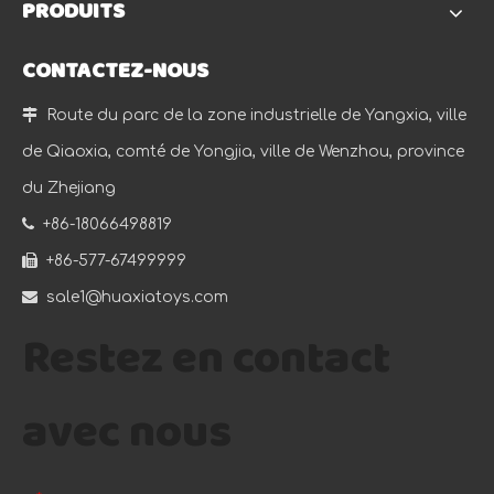
PRODUITS
CONTACTEZ-NOUS

Route du parc de la zone industrielle de Yangxia, ville
de Qiaoxia, comté de Yongjia, ville de Wenzhou, province
du Zhejiang

+86-18066498819

+86-577-67499999

sale1@huaxiatoys.com
Restez en contact
avec nous