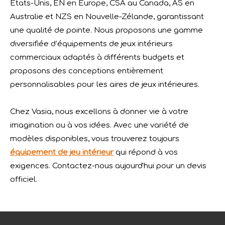
États-Unis, EN en Europe, CSA au Canada, AS en
Australie et NZS en Nouvelle-Zélande, garantissant
une qualité de pointe. Nous proposons une gamme
diversifiée d’équipements de jeux intérieurs
commerciaux adaptés à différents budgets et
proposons des conceptions entièrement
personnalisables pour les aires de jeux intérieures.
Chez Vasia, nous excellons à donner vie à votre
imagination ou à vos idées. Avec une variété de
modèles disponibles, vous trouverez toujours
équipement de jeu intérieur
qui répond à vos
Félicitations à Vasia Playground pour avoir obtenu la première qualification de laboratoire accrédité QTL dans l'industrie du divertissement
exigences. Contactez-nous aujourd'hui pour un devis
SGS, une autorité renommée en matière d'assurance qualit
officiel.