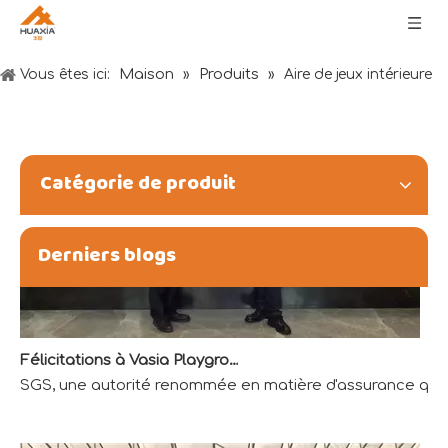
Souhaits du Festival des bateaux-dragons : santé, richesse et bonheur
Maison
Produits
Vous êtes ici:
»
»
Aire de jeux intérieure
Catégorie de produit
Derniers blogs
Félicitations à Vasia Playground pour avoir obtenu la première qualification de laboratoire accrédité QTL dans l'industrie du divertissement
SGS, une autorité renommée en matière d'assurance qualit