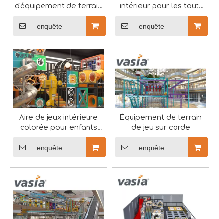
d'équipement de terrain
intérieur pour les tout-
de jeu intérieur
petits
enquête
enquête
Vasia embrasse le festival des bateaux-dragons
Dans la tapisserie vibrante de la culture chinoise, le F
Aire de jeux intérieure
Équipement de terrain
colorée pour enfants
de jeu sur corde
Commercial-Vasia
enquête
enquête
À propos de Huaxia Amusement