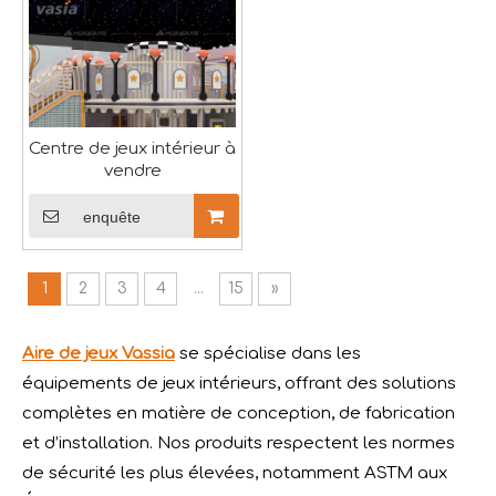
L'EXPO RAAPA 2024 s'est parfaitement terminée-Vasia
L'exposition RAAPA EXPO 2024 sur les manèges et les équ
Centre de jeux intérieur à
vendre
enquête
1
2
3
4
...
15
»
Aire de jeux Vassia
se spécialise dans les
équipements de jeux intérieurs, offrant des solutions
complètes en matière de conception, de fabrication
et d’installation. Nos produits respectent les normes
de sécurité les plus élevées, notamment ASTM aux
Souhaits du Festival des bateaux-dragons : santé, richesse et bonheur