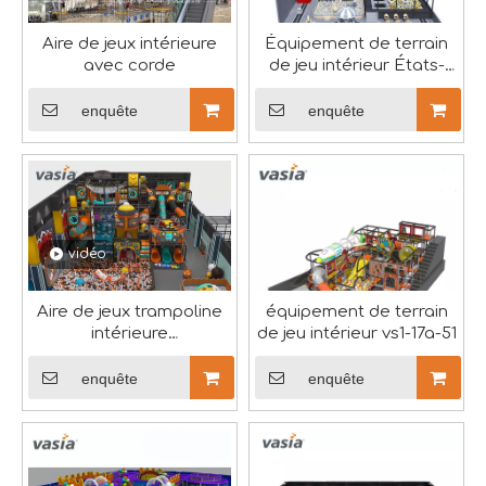
Huaxia Amusement Co., Ltd., également sous la marque Vasi
Aire de jeux intérieure
Équipement de terrain
avec corde
de jeu intérieur États-
Unis
enquête
enquête
EXPO RAAPA 2024 - Vasia
Nous participerons au salon russe de cette année.RAAPA 
vidéo
Aire de jeux trampoline
équipement de terrain
intérieure
de jeu intérieur vs1-17a-51
personnalisable-Vasia
enquête
enquête