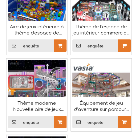
Aire de jeux intérieure à
Thème de l'espace de
thème d'espace de
jeu intérieur commercial-
centre de jeu
Vasia
commercial
enquête
enquête
Célébration de la Journée internationale de la femme
Le 8 mars est une journée importante pour célébrer les 
Thème moderne
Équipement de jeu
Nouvelle aire de jeux
d’aventure sur parcours
intérieure douce pour
de corde
enfants - Vasia
enquête
enquête