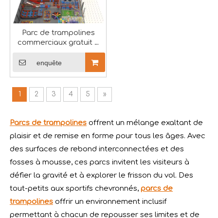
L'EXPO RAAPA 2024 s'est parfaitement terminée-Vasia
Parc de trampolines
L'exposition RAAPA EXPO 2024 sur les manèges et les équ
commerciaux gratuit à
personnaliser-Vasia
enquête
1
2
3
4
5
»
Parcs de trampolines
offrent un mélange exaltant de
plaisir et de remise en forme pour tous les âges. Avec
des surfaces de rebond interconnectées et des
fosses à mousse, ces parcs invitent les visiteurs à
défier la gravité et à explorer le frisson du vol. Des
tout-petits aux sportifs chevronnés,
parcs de
trampolines
offrir un environnement inclusif
Souhaits du Festival des bateaux-dragons : santé, richesse et bonheur
permettant à chacun de repousser ses limites et de