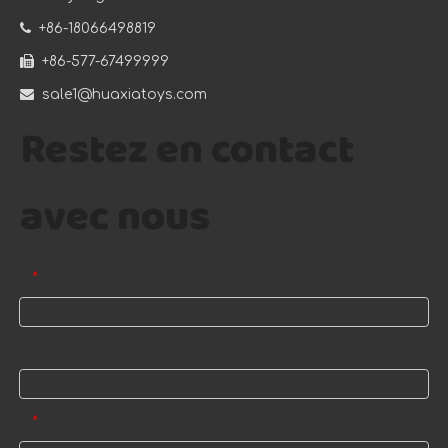

+86-18066498819

+86-577-67499999

sale1@huaxiatoys.com
Restez en contact
avec nous
E-mail
*
Nom
Message
*