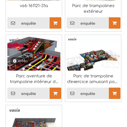
vs6-161121-31a
Parc de trampolines
extérieur
enquête
enquête
Célébration de la Journée internationale de la femme
vidéo
Le 8 mars est une journée importante pour célébrer les 
Parc aventure de
Parc de trampoline
trampoline intérieur du
d'exercice amusant pour
centre sportif
adultes et enfants-Vasia
enquête
enquête