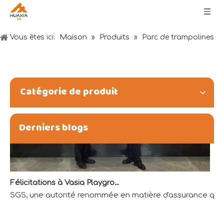
Souhaits du Festival des bateaux-dragons : santé, richesse et bonheur
Maison
Produits
Vous êtes ici:
»
»
Parc de trampolines
Catégorie de produit
Derniers blogs
Félicitations à Vasia Playground pour avoir obtenu la première qualification de laboratoire accrédité QTL dans l'industrie du divertissement
SGS, une autorité renommée en matière d'assurance qualit