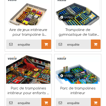
vidéo
Aire de jeux intérieure
Trampoline de
pour trampoline à
gymnastique de taille
L'exposition d'équipements de divertissement Toy Town s'est terminée avec succès
vendre
personnalisée
L'exposition a attiré de nombreux acheteurs professionnel
enquête
enquête
vidéo
Parc de trampolines
Parc de trampolines
intérieur pour enfants à
intérieur
vendre-Vasia
enquête
enquête