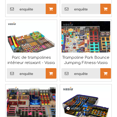
Huaxia Amusement Co., Ltd., également sous la marque Vasi
Factory Direct -Vasia
mousse souple-Vasia
enquête
enquête
EXPO RAAPA 2024 - Vasia
Nous participerons au salon russe de cette année.RAAPA 
Parc de trampolines
Trampoline Park Bounce
intérieur relaxant - Vasia
Jumping Fitness-Vasia
enquête
enquête
vidéo