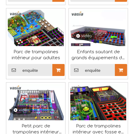
Vasia embrasse le festival des bateaux-dragons
Dans la tapisserie vibrante de la culture chinoise, le F
vidéo
Parc de trampolines
Enfants sautant de
intérieur pour adultes
grands équipements de
parc de trampolines
intérieurs
enquête
enquête
vidéo
Petit parc de
Parc de trampolines
À propos de Huaxia Amusement
trampolines intérieur
intérieur avec fosse en