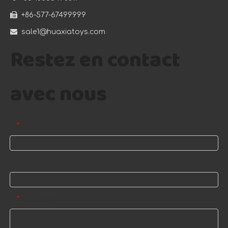

+86-577-67499999

sale1@huaxiatoys.com
Restez en contact
avec nous
E-mail
*
Nom
Message
*