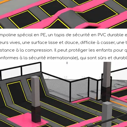
ampoline spécial en PE, un tapis de sécurité en PVC durable 
uleurs vives, une surface lisse et douce, difficile à casser, 
istance à la compression. Il peut protéger les enfants pour q
onformes à la sécurité internationale), qui sont sûrs et durabl