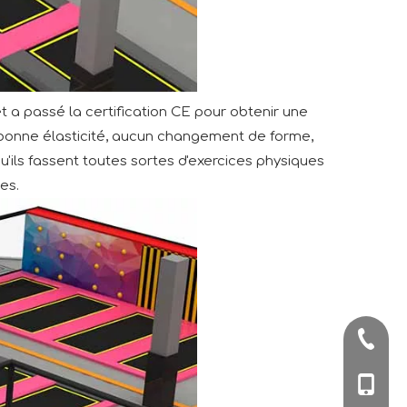
et a passé la certification CE pour obtenir une
une bonne élasticité, aucun changement de forme,
u'ils fassent toutes sortes d'exercices physiques
es.
+86-57
+86-180