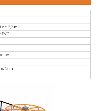
i de 2,2 m
 : PVC
ation
ns 15 m²