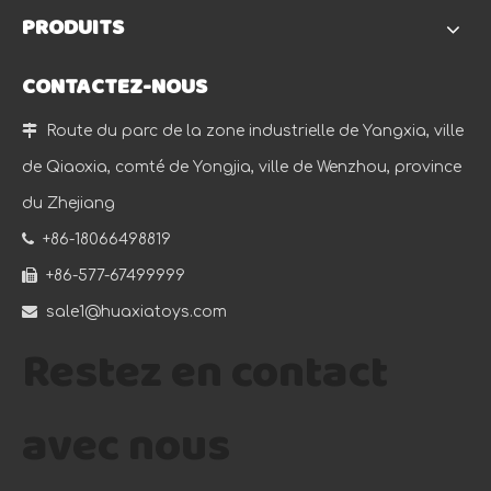
PRODUITS
CONTACTEZ-NOUS

Route du parc de la zone industrielle de Yangxia, ville
de Qiaoxia, comté de Yongjia, ville de Wenzhou, province
du Zhejiang

+86-18066498819

+86-577-67499999

sale1@huaxiatoys.com
Restez en contact
avec nous