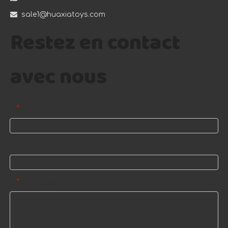

sale1@huaxiatoys.com
Restez en contact
avec nous
E-mail
*
Nom
Message
*