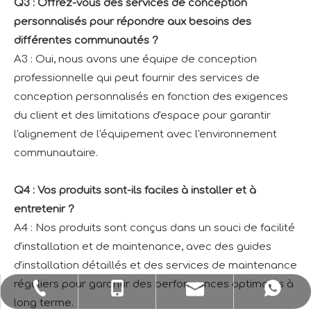
Q3 : Offrez-vous des services de conception
personnalisés pour répondre aux besoins des
différentes communautés ?
A3 : Oui, nous avons une équipe de conception
professionnelle qui peut fournir des services de
conception personnalisés en fonction des exigences
du client et des limitations d'espace pour garantir
l'alignement de l'équipement avec l'environnement
communautaire.
Q4 : Vos produits sont-ils faciles à installer et à
entretenir ?
A4 : Nos produits sont conçus dans un souci de facilité
d'installation et de maintenance, avec des guides
d'installation détaillés et des services de maintenance
réguliers pour garantir des performances optimales à
sale1@huaxiatoys.com
+86-577-67499999
+86-18066498819
+8618066498819
long terme.