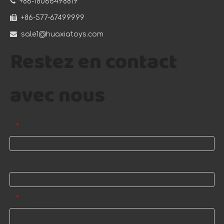

+86-18066498819

+86-577-67499999

sale1@huaxiatoys.com
Restez en contact
avec nous
E-mail
*
Nom
Message
*