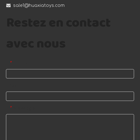

sale1@huaxiatoys.com
Restez en contact
avec nous
E-mail
*
Nom
Message
*