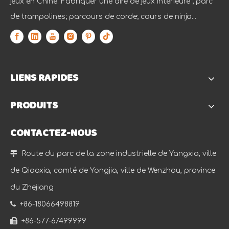
jeux en Chine. Fabriquer une aire de jeux intérieure ; parc
de trampolines; parcours de corde; cours de ninja...
LIENS RAPIDES
PRODUITS
CONTACTEZ-NOUS

Route du parc de la zone industrielle de Yangxia, ville
de Qiaoxia, comté de Yongjia, ville de Wenzhou, province
du Zhejiang

+86-18066498819

+86-577-67499999