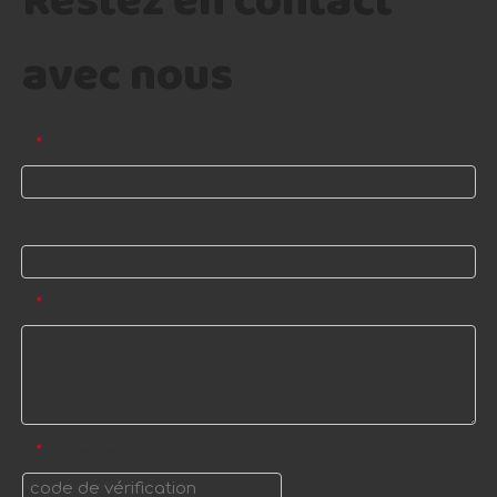
Restez en contact
avec nous
E-mail
*
Nom
Message
*
code de vérification
*