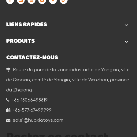
LIENS RAPIDES
PRODUITS
CONTACTEZ-NOUS

Route du parc de la zone industrielle de Yangxia, ville
de Qiaoxia, comté de Yongjia, ville de Wenzhou, province
du Zhejiang

+86-18066498819

+86-577-67499999

sale1@huaxiatoys.com