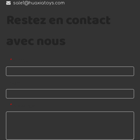

sale1@huaxiatoys.com
Restez en contact
avec nous
E-mail
*
Nom
Message
*