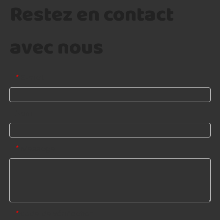
Restez en contact
avec nous
E-mail
*
Nom
Message
*
code de vérification
*