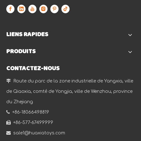
LIENS RAPIDES
PRODUITS
CONTACTEZ-NOUS

Route du parc de la zone industrielle de Yangxia, ville
de Qiaoxia, comté de Yongjia, ville de Wenzhou, province
du Zhejiang

+86-18066498819

+86-577-67499999

sale1@huaxiatoys.com