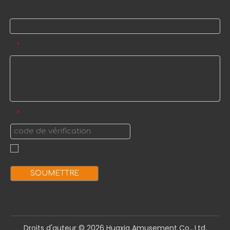
Nom
Message
*
code de vérification
*
SOUMETTRE
Droits d'auteur ©️
2026
Huaxia Amusement Co., Ltd.