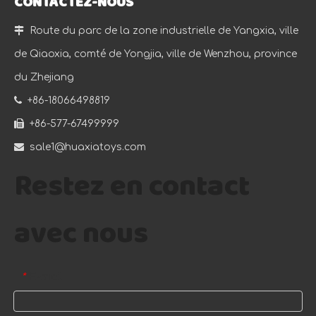
CONTACTEZ-NOUS

Route du parc de la zone industrielle de Yangxia, ville
de Qiaoxia, comté de Yongjia, ville de Wenzhou, province
du Zhejiang

+86-18066498819

+86-577-67499999

sale1@huaxiatoys.com
Restez en contact
avec nous
E-mail
*