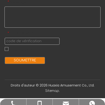
Message
*
code de vérification
*
SOUMETTRE
Droits d'auteur ©️
2026
Huaxia Amusement Co., Ltd.
.
Sitemap
sale1@huaxiatoys.com
+86-577-67499999
+86-18066498819
+8618066498819