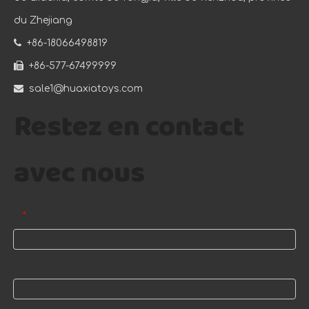
du Zhejiang

+86-18066498819

+86-577-67499999

sale1@huaxiatoys.com
Restez en contact
avec nous
E-mail
*
Nom