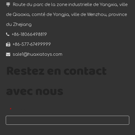

Route du parc de la zone industrielle de Yangxia, ville
de Qiaoxia, comté de Yongjia, ville de Wenzhou, province
du Zhejiang

+86-18066498819

+86-577-67499999

sale1@huaxiatoys.com
Restez en contact
avec nous
E-mail
*
Nom