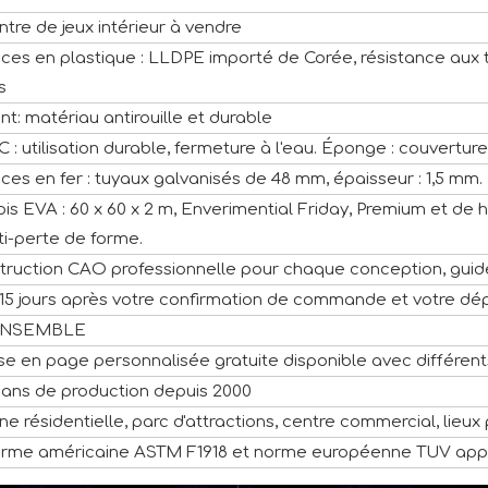
ntre de jeux intérieur à vendre
èces en plastique : LLDPE importé de Corée, résistance aux 
s
int: matériau antirouille et durable
C : utilisation durable, fermeture à l'eau. Éponge : couvertur
èces en fer : tuyaux galvanisés de 48 mm, épaisseur : 1,5 mm.
pis EVA : 60 x 60 x 2 m, Enverimential Friday, Premium et de ha
ti-perte de forme.
struction CAO professionnelle pour chaque conception, gui
-15 jours après votre confirmation de commande et votre dé
ENSEMBLE
se en page personnalisée gratuite disponible avec différen
 ans de production depuis 2000
ne résidentielle, parc d'attractions, centre commercial, lieux p
rme américaine ASTM F1918 et norme européenne TUV ap