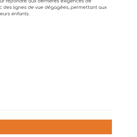
ur répondre aux dernières exigences de
vec des lignes de vue dégagées, permettant aux
leurs enfants.