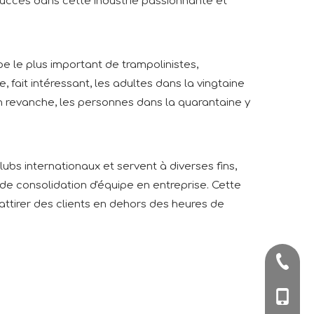
succès dans cette industrie passionnante et
e le plus important de trampolinistes,
 fait intéressant, les adultes dans la vingtaine
En revanche, les personnes dans la quarantaine y
ubs internationaux et servent à diverses fins,
de consolidation d'équipe en entreprise. Cette
attirer des clients en dehors des heures de
+86-57
+86-180