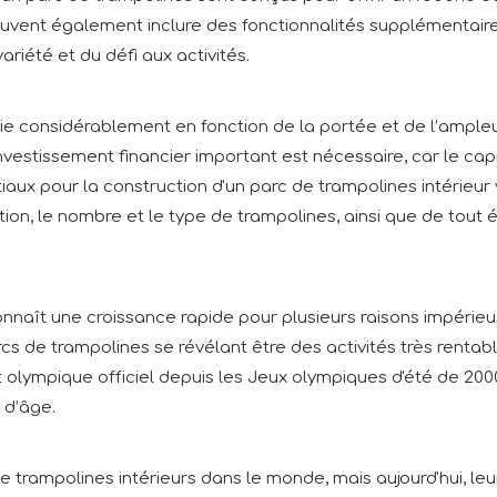
euvent également inclure des fonctionnalités supplémentaire
riété et du défi aux activités.
e considérablement en fonction de la portée et de l’ampleur 
nvestissement financier important est nécessaire, car le cap
iaux pour la construction d'un parc de trampolines intérieur v
llation, le nombre et le type de trampolines, ainsi que de to
onnaît une croissance rapide pour plusieurs raisons impérieu
arcs de trampolines se révélant être des activités très rent
lympique officiel depuis les Jeux olympiques d'été de 2000
 d’âge.
 de trampolines intérieurs dans le monde, mais aujourd'hui, le