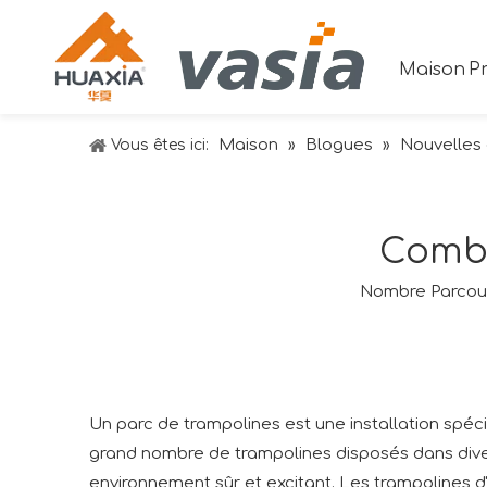
Maison
Pr
Maison
Blogues
Nouvelles d
Vous êtes ici:
»
»
Combi
Nombre Parcour
Un parc de trampolines est une installation spéc
grand nombre de trampolines disposés dans diver
environnement sûr et excitant. Les trampolines d