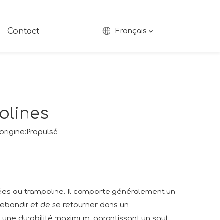
Contact
Français
olines
rigine:
Propulsé
liées au trampoline. Il comporte généralement un
rebondir et de se retourner dans un
t une durabilité maximum, garantissant un saut