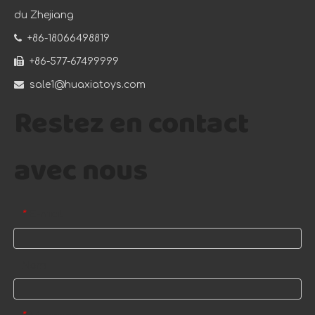
du Zhejiang

+86-18066498819

+86-577-67499999

sale1@huaxiatoys.com
Restez en contact
avec nous
E-mail
*
Nom