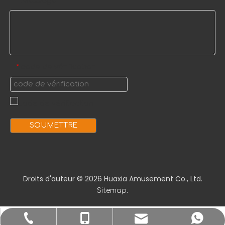
Message
*
code de vérification
*
SOUMETTRE
Droits d'auteur ©️
2026
Huaxia Amusement Co., Ltd.
.
Sitemap
sale1@huaxiatoys.com
+86-577-67499999
+86-18066498819
+8618066498819