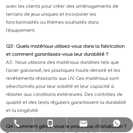
avec les clients pour créer des aménagements de
terrains de jeux uniques et incorporer les
fonctionnalités ou thèmes souhaités dans
l'équipement.
Q3 : Quels matériaux utilisez-vous dans la fabrication
et comment garantissez-vous leur durabilité ?
A3 : Nous utilisons des matériaux durables tels que
l'acier galvanisé, les plastiques haute densité et les
revêtements résistants aux UV. Ces matériaux sont
sélectionnés pour leur solidité et leur capacité à
résister aux conditions extérieures. Des contrôles de
qualité et des tests réguliers garantissent la durabilité
et la longévité.
sale1@huaxiatoys.com
+86-577-67499999
+86-18066498819
+8618066498819
Q4 : Comment gérez-vous le processus d'installation ?