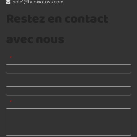

sale1@huaxiatoys.com
Restez en contact
avec nous
E-mail
*
Nom
Message
*