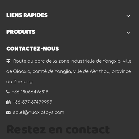
LIENS RAPIDES
PRODUITS
CONTACTEZ-NOUS

Route du parc de la zone industrielle de Yangxia, ville
de Qiaoxia, comté de Yongjia, ville de Wenzhou, province
du Zhejiang

+86-18066498819

+86-577-67499999

sale1@huaxiatoys.com
Restez en contact