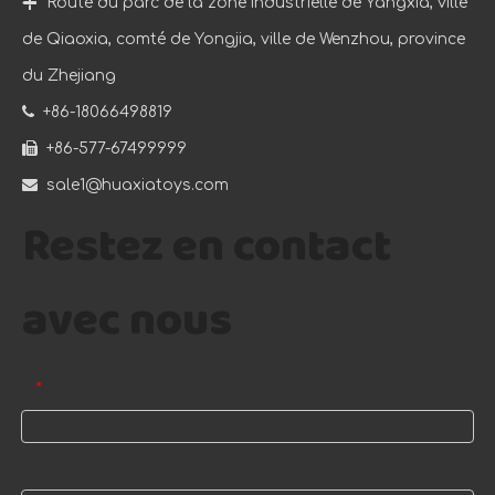

Route du parc de la zone industrielle de Yangxia, ville
de Qiaoxia, comté de Yongjia, ville de Wenzhou, province
du Zhejiang

+86-18066498819

+86-577-67499999

sale1@huaxiatoys.com
Restez en contact
avec nous
E-mail
*
Nom