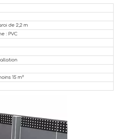
aroi de 2,2 m
ême : PVC
allation
moins 15 m²