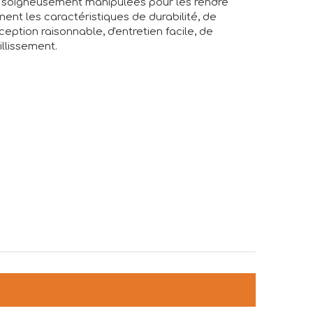
té soigneusement manipulées pour les rendre
ent les caractéristiques de durabilité, de
eption raisonnable, d'entretien facile, de
illissement.