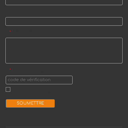
Nom
Message
*
code de vérification
*
SOUMETTRE