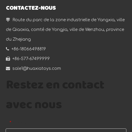
CONTACTEZ-NOUS

Route du parc de la zone industrielle de Yangxia, ville
de Qiaoxia, comté de Yongjia, ville de Wenzhou, province
du Zhejiang

+86-18066498819

+86-577-67499999

sale1@huaxiatoys.com
Restez en contact
avec nous
E-mail
*