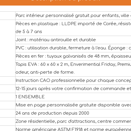
Parc intérieur personnalisé gratuit pour enfants, vi
Pièces en plastique : LLDPE importé de Corée, résis
de 5 à 7 ans
Joint : matériau antirouille et durable
PVC : utilisation durable, fermeture à l'eau. Éponge :
Pièces en fer : tuyaux galvanisés de 48 mm, épaisseur
Tapis EVA : 60 x 60 x 2 m, Enverimential Friday, Premiu
odeur, anti-perte de forme.
Instruction CAO professionnelle pour chaque concep
12-15 jours après votre confirmation de commande e
1 ENSEMBLE
Mise en page personnalisée gratuite disponible ave
24 ans de production depuis 2000
Zone résidentielle, parc d'attractions, centre commerci
Norme américaine ASTM F1918 et norme européenn