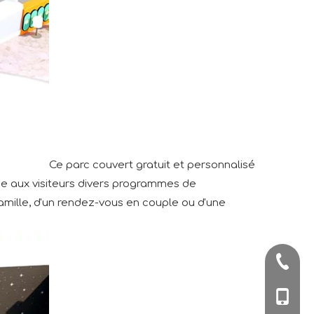
Ce parc couvert gratuit et personnalisé
ose aux visiteurs divers programmes de
 famille, d'un rendez-vous en couple ou d'une
+86-57
+86-180