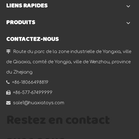
LIENS RAPIDES
PRODUITS
CONTACTEZ-NOUS

Route du parc de la zone industrielle de Yangxia, ville
de Qiaoxia, comté de Yongjia, ville de Wenzhou, province
du Zhejiang

+86-18066498819

+86-577-67499999

sale1@huaxiatoys.com
Restez en contact