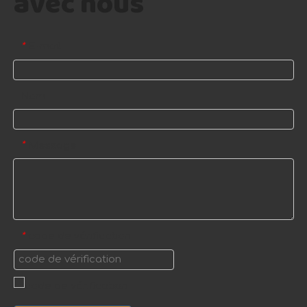
avec nous
E-mail
*
Nom
Message
*
code de vérification
*