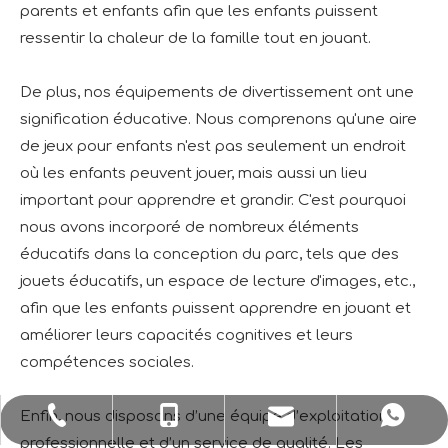
parents et enfants afin que les enfants puissent
ressentir la chaleur de la famille tout en jouant.
De plus, nos équipements de divertissement ont une
signification éducative. Nous comprenons qu'une aire
de jeux pour enfants n'est pas seulement un endroit
où les enfants peuvent jouer, mais aussi un lieu
important pour apprendre et grandir. C'est pourquoi
nous avons incorporé de nombreux éléments
éducatifs dans la conception du parc, tels que des
jouets éducatifs, un espace de lecture d'images, etc.,
afin que les enfants puissent apprendre en jouant et
améliorer leurs capacités cognitives et leurs
compétences sociales.
Enfin, nous disposons d’une équipe d’exploitation
sale1@huaxiatoys.com
+86-577-67499999
+86-18066498819
+8618066498819
professionnelle et d’un service de qualité. Les