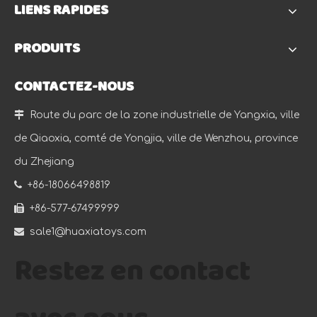
LIENS RAPIDES
PRODUITS
CONTACTEZ-NOUS

Route du parc de la zone industrielle de Yangxia, ville
de Qiaoxia, comté de Yongjia, ville de Wenzhou, province
du Zhejiang

+86-18066498819

+86-577-67499999

sale1@huaxiatoys.com
Restez en contact