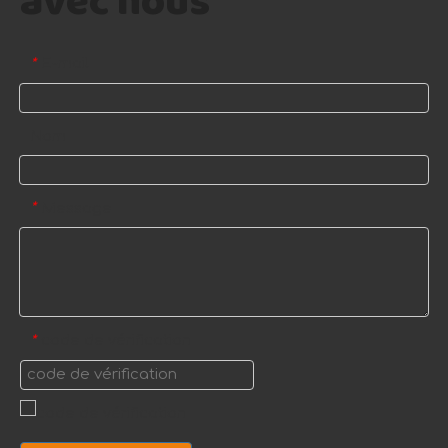
avec nous
E-mail
*
Nom
Message
*
code de vérification
*