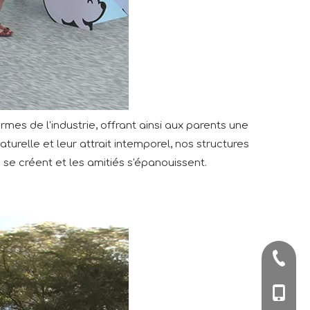
mes de l'industrie, offrant ainsi aux parents une
turelle et leur attrait intemporel, nos structures
 se créent et les amitiés s'épanouissent.
+86-57
+86-180