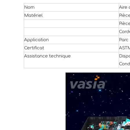
Nom
Aire 
Matériel
Pièc
Pièce
Corde
Application
Parc 
Certificat
AST
Assistance technique
Disp
Cond