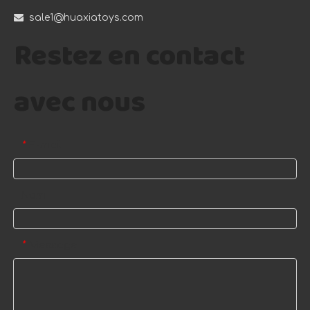

sale1@huaxiatoys.com
Restez en contact
avec nous
E-mail
*
Nom
Message
*