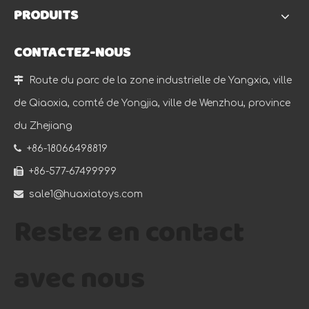
PRODUITS
CONTACTEZ-NOUS

Route du parc de la zone industrielle de Yangxia, ville
de Qiaoxia, comté de Yongjia, ville de Wenzhou, province
du Zhejiang

+86-18066498819

+86-577-67499999

sale1@huaxiatoys.com
Restez en contact
avec nous