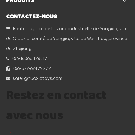
PRODUITS
CONTACTEZ-NOUS

Route du parc de la zone industrielle de Yangxia, ville
de Qiaoxia, comté de Yongjia, ville de Wenzhou, province
du Zhejiang

+86-18066498819

+86-577-67499999

sale1@huaxiatoys.com
Restez en contact
avec nous
E-mail
*