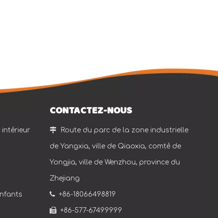
CONTACTEZ-NOUS
intérieur

Route du parc de la zone industrielle
de Yangxia, ville de Qiaoxia, comté de
Yongjia, ville de Wenzhou, province du
Zhejiang
enfants

+86-18066498819

+86-577-67499999