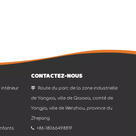
CONTACTEZ-NOUS
intérieur

Route du parc de la zone industrielle
de Yangxia, ville de Qiaoxia, comté de
Yongjia, ville de Wenzhou, province du
Zhejiang
enfants

+86-18066498819