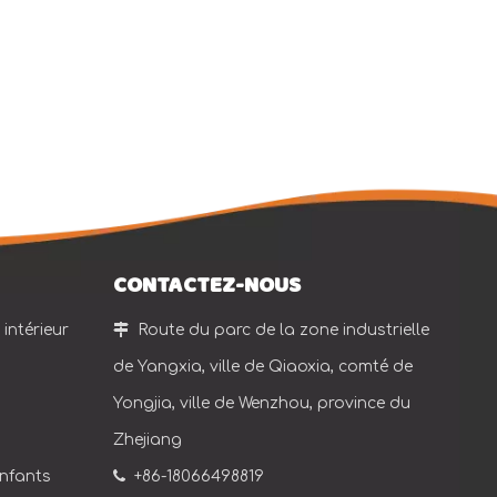
CONTACTEZ-NOUS
intérieur

Route du parc de la zone industrielle
de Yangxia, ville de Qiaoxia, comté de
Yongjia, ville de Wenzhou, province du
Zhejiang
enfants

+86-18066498819