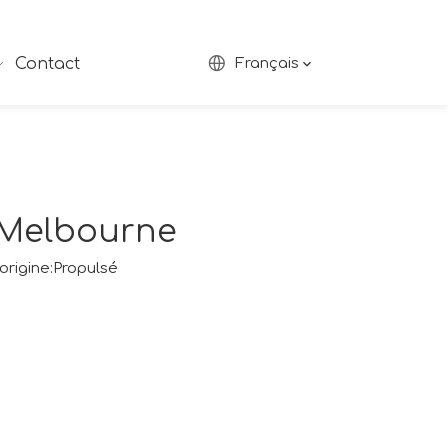
Contact
Français
à Melbourne
rigine:
Propulsé