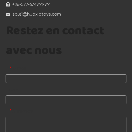

+86-577-67499999

sale1@huaxiatoys.com
Restez en contact
avec nous
E-mail
*
Nom
Message
*