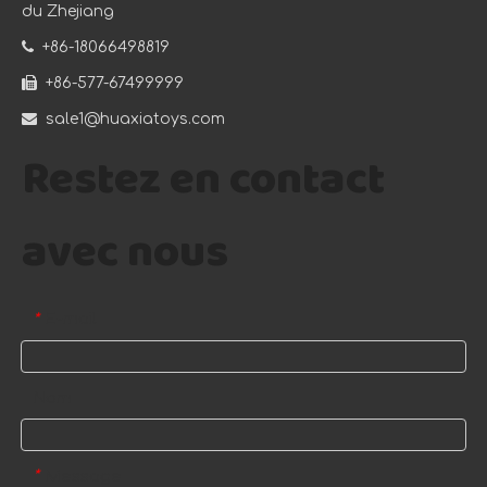
du Zhejiang

+86-18066498819

+86-577-67499999

sale1@huaxiatoys.com
Restez en contact
avec nous
E-mail
*
Nom
Message
*