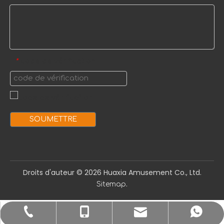
code de vérification
*
SOUMETTRE
Droits d'auteur ©️
2026
Huaxia Amusement Co., Ltd.
.
Sitemap
sale1@huaxiatoys.com
+86-577-67499999
+86-18066498819
+8618066498819