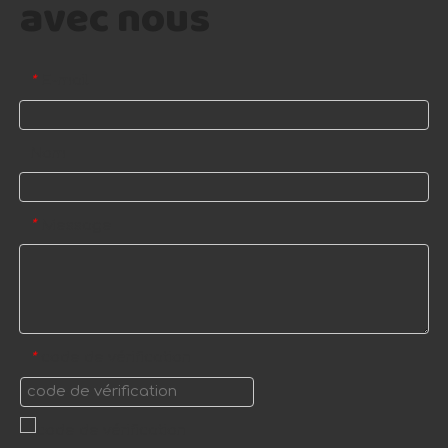
avec nous
E-mail
*
Nom
Message
*
code de vérification
*