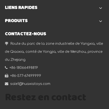
LIENS RAPIDES
PRODUITS
CONTACTEZ-NOUS

Route du parc de la zone industrielle de Yangxia, ville
de Qiaoxia, comté de Yongjia, ville de Wenzhou, province
du Zhejiang

+86-18066498819

+86-577-67499999

sale1@huaxiatoys.com
Restez en contact