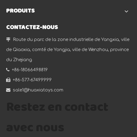
PRODUITS
CONTACTEZ-NOUS

Route du parc de la zone industrielle de Yangxia, ville
de Qiaoxia, comté de Yongjia, ville de Wenzhou, province
du Zhejiang

+86-18066498819

+86-577-67499999

sale1@huaxiatoys.com
Restez en contact
avec nous