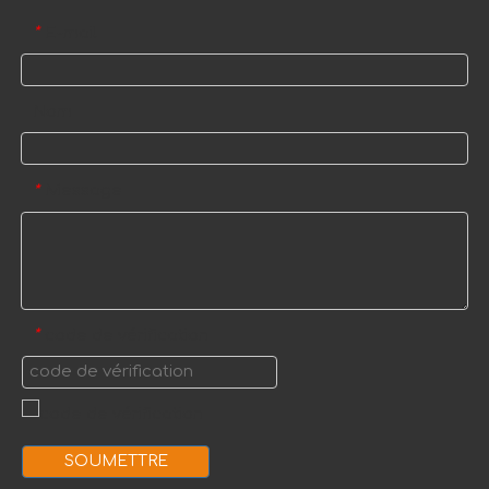
E-mail
*
Nom
Message
*
code de vérification
*
SOUMETTRE