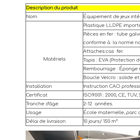
Description du produit
Nom
Équipement de jeux inté
Plastique LLDPE importé,
Pièces en fer : tube gal
conforme à la norme na
Attaches:cas fer.
Matériels
Tapis : EVA (Protection 
Rembourrage : Éponge re
Boucle Velcro : solide et 
Installation
Instruction CAO professi
Certificat
ISO9001 : 2000, CE, TUV, 
Tranche d'âge
2-12 années.
Usage
École maternelle, parc d'
Délai de livraison
10 jours/ 150 m²